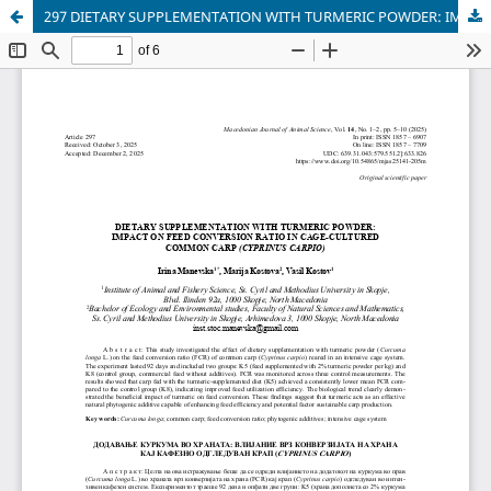
297 DIETARY SUPPLEMENTATION WITH TURMERIC POWDER: IMPACT ON FEED CONVERSION RATIO IN CAGE-CULTURED COMMON CARP (CYPRINUS CARPIO) (Додавање на куркума во исхраната: влијание врз конверзијата на храна кај кафезно одгледуван крап (Cyprinus carpio))