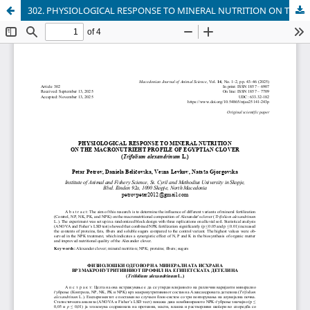
302. PHYSIOLOGICAL RESPONSE TO MINERAL NUTRITION ON THE MACRONUTRIЕНТ PROFILE OF EGYPTIAN CLOVER (Trifolium alexandrinum L.) (Физиолошки одговор на минералната исхрана врз макронутритивниот профил на александровата детелина (Trifolium alexandrinum L.)