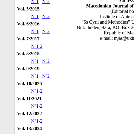
Address
Nº1
Nº2
Macedonian Journal of
Vol. 5/2015
(Editorial b
Nº1
Nº2
Institute of Anima
"Ss Cyril and Methodius" U
Vol. 6/2016
Bul. Ilinden, 92-a, P.O. Box
Nº1
Nº2
Republic of Ma
e-mail: mjas@uk
Vol. 7/2017
Nº1-2
Vol. 8/2018
Nº1
Nº2
Vol. 9/2019
Nº1
Nº2
Vol. 10/2020
Nº1-2
Vol. 11/2021
Nº1-2
Vol. 12/2022
Nº1-2
Vol. 13/2024