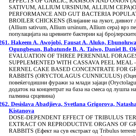
EFFECTS OF GARLIC, RAMSON AND ONION (
SATIVUM, ALLIUM URSINUM, ALLIUM CEPA)
PERFORMANCE AND GUT BACTERIA POPULAT
BROILER CHICKENS (Влијание на лукот, дивиот л
(Allium sativum, Allium ursinum, Allium cepa) врз 
популацијата на цревните бактерии кај бројлерскит
261. Hakeem A. Awojobi, Fausat A. Aluko, Ebunoluwa
Ogungbesan, Babatunde B. A. Taiwo, Daniel B. O
EVALUATION OF THREE PERENNIAL FORAGE
SUPPLEMENTED WITH CASSAVA PEEL MEAL 
KERNEL CAKE BASED CONCENTRATE FOR G
RABBITS (ORYCTOLAGUS CUNNICULUS) (Оцена
повеќегодишни фуражи за млади зајаци (Oryctolagus
додаток на концентрат на база на смеса од лушпа н
палмина срцевина)
262. Desislava Abadjieva, Svetlana Grigorova, Natash
Kistanova
DOSE-DEPENDENT EFFECT OF TRIBULUS TER
EXTRACT ON REPRODUCTIVE ORGANS OF G
RABBITS (Ефект на сув екстракт од Tribulus terrestr