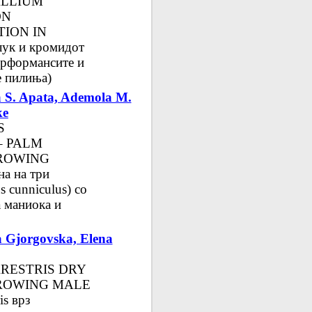
ALLIUM
ON
ION IN
ук и кромидот
перформансите и
е пилиња)
 S. Apata, Ademola M.
ke
S
– PALM
ROWING
 на три
 cunniculus) со
а маниока и
a Gjorgovska, Elena
RESTRIS DRY
ROWING MALE
is врз