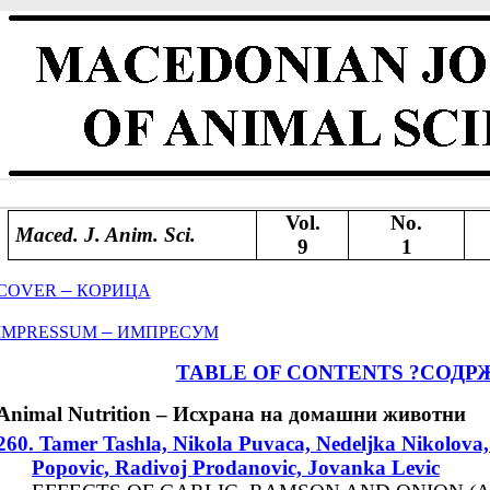
Vol.
No.
Maced. J. Anim. Sci.
9
1
–
COVER
КОРИЦА
–
IMPRESSUM
ИМПРЕСУМ
TABLE OF CONTENTS ?
СОДР
Animal Nutrition – Исхрана на домашни животни
260. Tamer Tashla, Nikola Puvaca, Nedeljka Nikolova
Popovic, Radivoj Prodanovic, Jovanka Levic