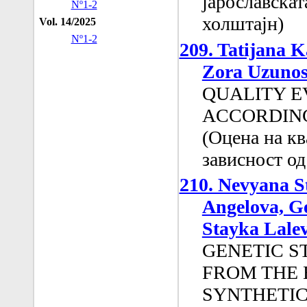
јарославскат
Nº1-2
холштајн)
Vol. 14/2025
Nº1-2
209. Tatijana K
Zora Uzunos
QUALITY E
ACCORDING
(Оцена на кв
зависност од
210. Nevyana S
Angelova, G
Stayka Lale
GENETIC S
FROM THE 
SYNTHETIC