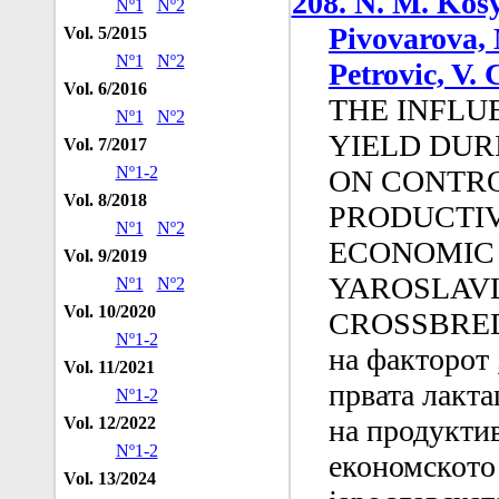
208. N. M. Kosy
Nº1
Nº2
Pivovarova, 
Vol. 5/2015
Nº1
Nº2
Petrovic, V. 
Vol. 6/2016
THE INFLU
Nº1
Nº2
YIELD DUR
Vol. 7/2017
Nº1-2
ON CONTRO
Vol. 8/2018
PRODUCTIV
Nº1
Nº2
ECONOMIC 
Vol. 9/2019
YAROSLAVL
Nº1
Nº2
Vol. 10/2020
CROSSBRED
Nº1-2
на факторот 
Vol. 11/2021
првата лакта
Nº1-2
Vol. 12/2022
на продукти
Nº1-2
економското
Vol. 13/2024