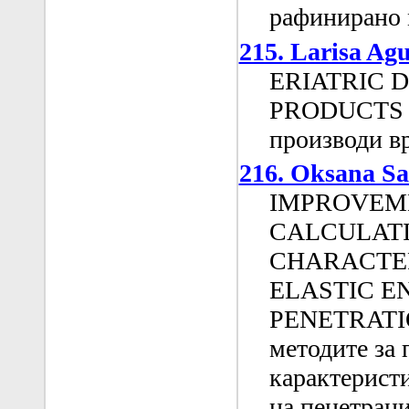
рафинирано 
215. Larisa Ag
ERIATRIC 
PRODUCTS (
производи вр
216. Oksana S
IMPROVEME
CALCULATI
CHARACTER
ELASTIC E
PENETRATI
методите за
карактеристи
на пенетраци