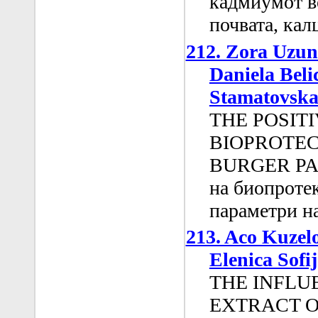
кадмиумот во
почвата, кал
212. Zora Uzun
Daniela Beli
Stamatovsk
THE POSIT
BIOPROTEC
BURGER PA
на биопроте
параметри н
213. Aco Kuzel
Elenica Sofi
THE INFLU
EXTRACT O