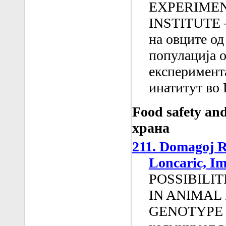
EXPERIMEN
INSTITUTE 
на овците од
популација о
експеримент
инатитут во
Food safety an
храна
211. Domagoj R
Loncaric, Im
POSSIBILI
IN ANIMAL 
GENOTYPE (