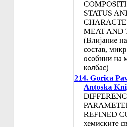
COMPOSITI
STATUS AN
CHARACTER
MEAT AND 
(Влијание на
состав, мик
особини на 
колбас)
214. Gorica Pa
Antoska Kni
DIFFERENC
PARAMETER
REFINED CO
хемиските св