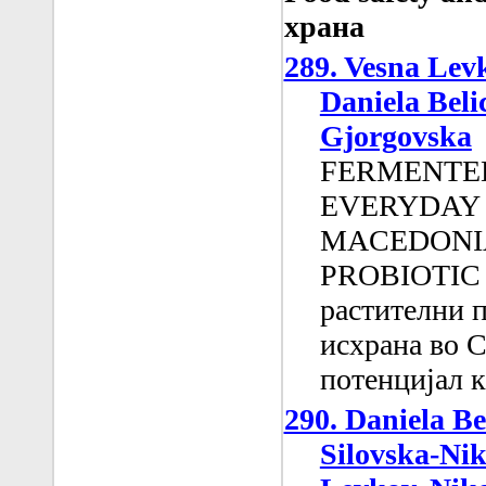
храна
289. Vesna Lev
Daniela Bel
Gjorgovska
FERMENTED
EVERYDAY 
MACEDONIA
PROBIOTIC 
растителни п
исхрана во 
потенцијал 
290. Daniela Be
Silovska-Nik