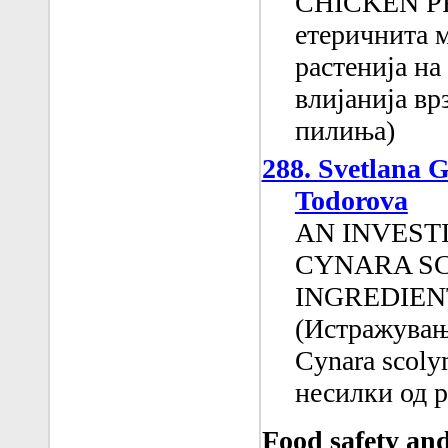
CHICKEN PR
етеричнита 
растенија на
влијанија вр
пилиња)
288. Svetlana G
Todorova
AN INVEST
CYNARA SC
INGREDIEN
(Истражувањ
Cynara scoly
несилки од р
Food safety an