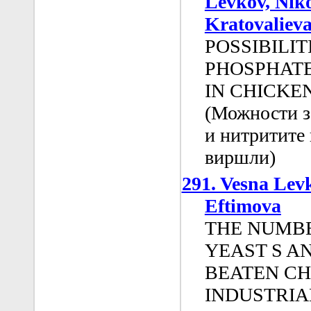
Levkov, Niko
Kratovaliev
POSSIBILIT
PHOSPHATE
IN CHICKE
(Можности з
и нитритите
виршли)
291. Vesna Levk
Eftimova
THE NUMBE
YEAST S A
BEATEN CH
INDUSTRIAL