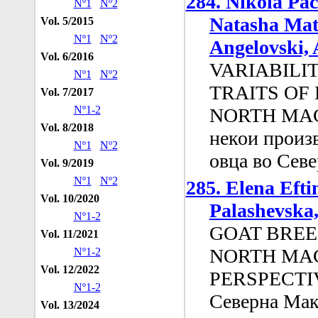
284. Nikola Pac
Nº1
Nº2
Natasha Mat
Vol. 5/2015
Nº1
Nº2
Angelovski, 
Vol. 6/2016
VARIABILI
Nº1
Nº2
TRAITS OF
Vol. 7/2017
Nº1-2
NORTH MACE
Vol. 8/2018
некои произв
Nº1
Nº2
овца во Сев
Vol. 9/2019
Nº1
Nº2
285. Elena Eft
Vol. 10/2020
Palashevska,
Nº1-2
GOAT BREE
Vol. 11/2021
NORTH MAC
Nº1-2
Vol. 12/2022
PERSPECTIVE
Nº1-2
Северна Мак
Vol. 13/2024