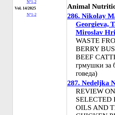
Nº1-2
Animal Nutrit
Vol. 14/2025
286. Nikolay M
Nº1-2
Georgieva, T
Miroslav Hri
WASTE FRO
BERRY BUS
BEEF CATTLE
грмушки за б
говеда)
287. Nedeljka 
REVIEW ON
SELECTED 
OILS AND T