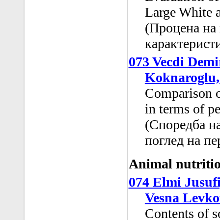
Large White 
(Процена на
карактеристи
073 Vecdi Demi
Koknaroglu,
Comparison o
in terms of p
(Споредба на
поглед на п
Animal nutrit
074 Elmi Jusuf
Vesna Levko
Contents of 