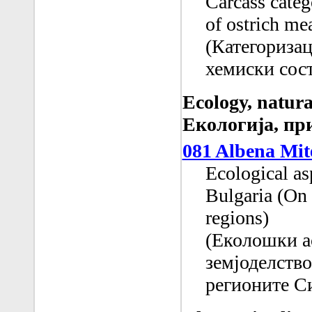
Carcass categ
of ostrich me
(Категоризац
хемиски сост
Еcology, natura
Екологија, пр
081 Albena Mit
Ecological asp
Bulgaria (On 
regions)
(Еколошки а
земјоделство
регионите С