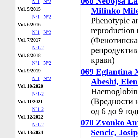
068 Nebojsa Lal
Nº1
Nº2
Milinko Mile
Vol. 5/2015
Nº1
Nº2
Phenotypic an
Vol. 6/2016
reproduction 
Nº1
Nº2
(Фенотипска 
Vol. 7/2017
Nº1-2
репродуктивн
Vol. 8/2018
крави)
Nº1
Nº2
069 Eglantina 
Vol. 9/2019
Nº1
Nº2
Abeshi, Ele
Vol. 10/2020
Haemoglobin 
Nº1-2
(Вредности н
Vol. 11/2021
од 6 до 9 го
Nº1-2
Vol. 12/2022
070 Zvonko Ant
Nº1-2
Sencic, Josi
Vol. 13/2024