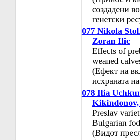
создадени во
генетски рес
077 Nikola Stol
Zoran Ilic
Effects of pre
weaned calve
(Ефект на в
исхраната на
078 Ilia Uchku
Kikindonov,
Preslav varie
Bulgarian fod
(Видот прес