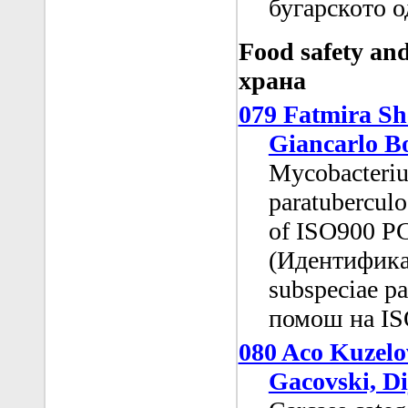
бугарското 
Food safety an
храна
079 Fatmira She
Giancarlo B
Mycobacteriu
paratuberculo
of ISO900 P
(Идентифика
subspeciae pa
помош на I
080 Aco Kuzelo
Gacovski, Di