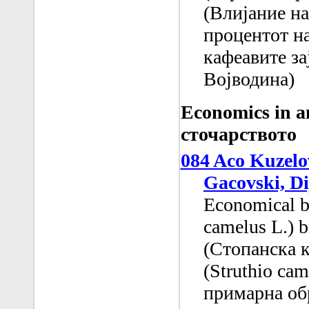
(Влијание н
процентот на
кафеавите за
Војводина)
Economics in 
сточарството
084 Aco Kuzelo
Gacovski, Di
Economical be
camelus L.) b
(Стопанска к
(Struthio ca
примарна об