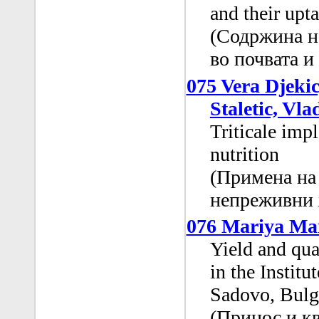
and their upta
(Содржина н
во почвата и
075 Vera Djekic
Staletic, Vla
Triticale imp
nutrition
(Примена на 
непреживни 
076 Mariya Ma
Yield and qua
in the Institu
Sadovo, Bulg
(Принос и кв