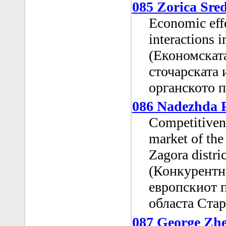
085 Zorica Sred
Economic effe
interactions 
(Економскат
сточарската 
органското 
086 Nadezhda P
Competitivene
market of the
Zagora distric
(Конкурентн
европскиот п
областа Стар
087 George Zh