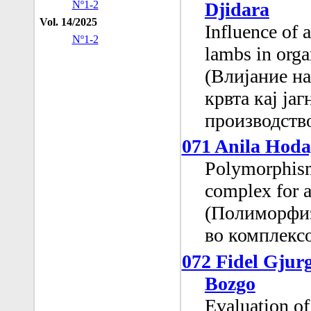
Djidara
Nº1-2
Vol. 14/2025
Influence of 
Nº1-2
lambs in orga
(Влијание на
крвта кај ја
производств
071 Anila Hoda
Polymorphism
complex for a
(Полиморфиз
во комплексо
072 Fidel Gjurg
Bozgo
Evaluation of