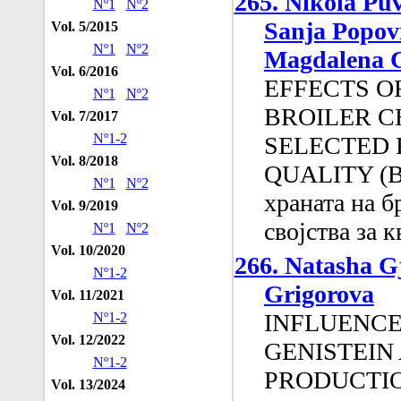
265. Nikola Puv
Nº1
Nº2
Sanja Popovi
Vol. 5/2015
Nº1
Nº2
Magdalena C
Vol. 6/2016
EFFECTS O
Nº1
Nº2
BROILER C
Vol. 7/2017
Nº1-2
SELECTED 
Vol. 8/2018
QUALITY (Вл
Nº1
Nº2
храната на б
Vol. 9/2019
својства за 
Nº1
Nº2
Vol. 10/2020
266. Natasha Gj
Nº1-2
Grigorova
Vol. 11/2021
INFLUENCE
Nº1-2
Vol. 12/2022
GENISTEIN
Nº1-2
PRODUCTI
Vol. 13/2024