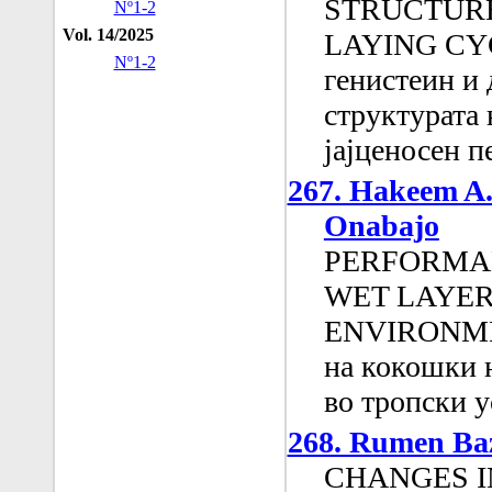
STRUCTURE
Nº1-2
Vol. 14/2025
LAYING CYCL
Nº1-2
генистеин и 
структурата 
јајценосен п
267. Hakeem A.
Onabajo
PERFORMAN
WET LAYER
ENVIRONMEN
на кокошки 
во тропски у
268. Rumen Baz
CHANGES I