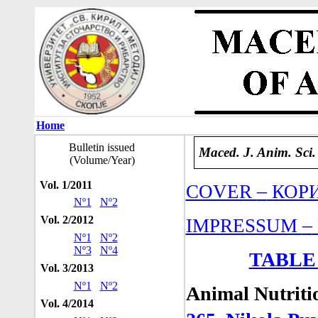
Home
Bulletin issued
Maced. J. Anim. Sci.
(Volume/Year)
Vol. 1/2011
–
COVER
КОР
Nº1
Nº2
Vol. 2/2012
–
IMPRESSUM
Nº1
Nº2
Nº3
Nº4
TABLE
Vol. 3/2013
Nº1
Nº2
Animal Nutrit
Vol. 4/2014