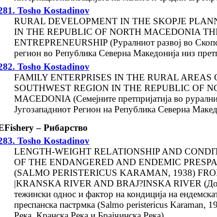
281. Tosho Kostadinov
RURAL DEVELOPMENT IN THE SKOPJE PLAN
IN THE REPUBLIC OF NORTH MACEDONIA T
ENTREPRENEURSHIP (Руралниот развој во Скопс
регион во Република Северна Македонија низ пре
282. Tosho Kostadinov
FAMILY ENTERPRISES IN THE RURAL AREAS 
SOUTHWEST REGION IN THE REPUBLIC OF N
MACEDONIA (Семејните претпријатија во руралнит
Jугозападниот Регион на Република Северна Макед
EFishery – Рибарство
283. Tosho Kostadinov
LENGTH-WEIGHT RELATIONSHIP AND CONDI
OF THE ENDANGERED AND ENDEMIC PRESPA
(SALMO PERISTERICUS KARAMAN, 1938) FRO
|KRANSKA RIVER AND BRAJ?INSKA RIVER (До
тежински однос и фактор на кондиција на ендемскат
преспанска пастрмка (Salmo peristericus Karaman, 1
Река, Кранска Река и Брајчинска Река)