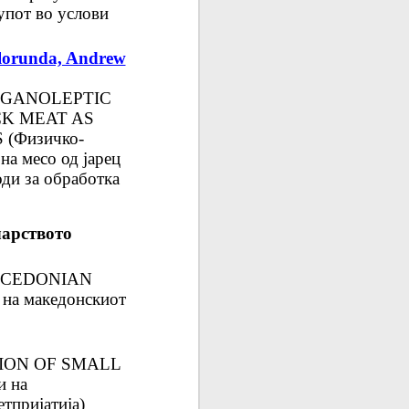
упот во услови
olorunda, Andrew
RGANOLEPTIC
CK MEAT AS
(Физичко-
на месо од јарец
оди за обработка
чарството
ACEDONIAN
а македонскиот
ION OF SMALL
 на
тпријатија)