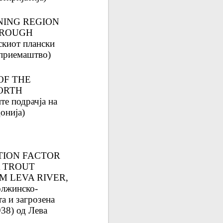
NING REGION
HROUGH
киот плански
тприемаштво)
OF THE
ORTH
е подрачја на
онија)
TION FACTOR
 TROUT
M LEVA RIVER,
лжинско-
а и загрозена
938) од Лева