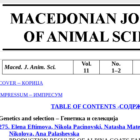
Vol.
No.
Maced. J. Anim. Sci.
11
1–2
–
COVER
КОРИЦА
–
IMPRESSUM
ИМПРЕСУМ
TABLE OF CONTENTS -
СОДР
Genetics and selection – Генетика и селекција
275. Elena Eftimova, Nikola Pacinovski, Natasha Mat
Nikolova, Ana Palashevska