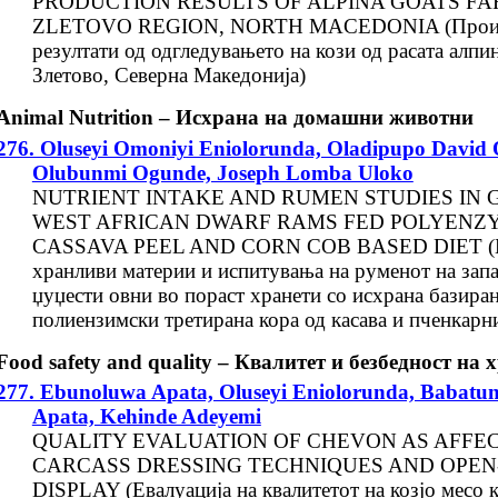
PRODUCTION RESULTS OF ALPINA GOATS FA
ZLETOVO REGION, NORTH MACEDONIA (Прои
резултати од одгледувањето на кози од расата алпи
Злетово, Северна Македонија)
Animal Nutrition – Исхрана на домашни животни
276. Oluseyi Omoniyi Eniolorunda, Oladipupo David 
Olubunmi Ogunde, Joseph Lomba Uloko
NUTRIENT INTAKE AND RUMEN STUDIES IN
WEST AFRICAN DWARF RAMS FED POLYENZ
CASSAVA PEEL AND CORN COB BASED DIET (В
хранливи материи и испитувања на руменот на зап
џуџести овни во пораст хранети со исхрана базиран
полиензимски третирана кора од касава и пченкарн
Food safety and quality – Квалитет и безбедност на 
277. Ebunoluwa Apata, Oluseyi Eniolorunda, Babatu
Apata, Kehinde Adeyemi
QUALITY EVALUATION OF CHEVON AS AFFE
CARCASS DRESSING TECHNIQUES AND OPEN
DISPLAY (Евалуација на квалитетот на козјо месо к