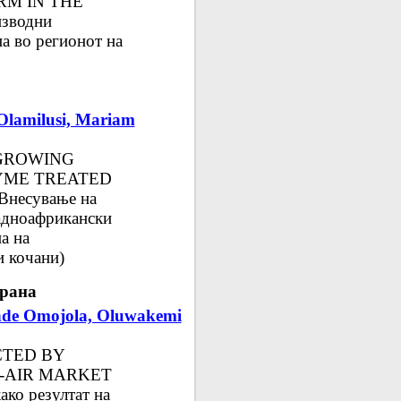
RM IN THE
зводни
на во регионот на
Olamilusi, Mariam
 GROWING
YME TREATED
несување на
адноафрикански
а на
и кочани)
храна
nde Omojola, Oluwakemi
CTED BY
-AIR MARKET
ако резултат на