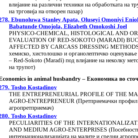
влијание на различни техники на обработката на тр
на трговија на отворен пазар)
278. Ebunoluwa Stanley Apata, Oluseyi Omoniyi Eni
Babatunde Omojola, Elizabeth Omokoshi Joel
PHYSICO-CHEMICAL, HISTOLOGICAL AND O
EVALUATION OF RED-SOKOTO (MARADI) BU
AFFECTED BY CARCASS DRESSING METHODS 
хемиско, хистолошко и органолептичко оценување 
– Red-Sokoto (Maradi) под влијание на неколку мет
на трупот)
Economics in animal husbandry – Економика во сто
279. Tosho Kostadinov
THE ENTREPRENEURIAL PROFILE OF THE M
AGRO-ENTREPRENEUR (Претприемaчки профил н
агропретприемач)
280. Tosho Kostadinov
PECULIARITIES OF THE INTERNATIONALIZAT
AND MEDIUM AGRO-ENTERPRISES (Посебности
интернационализацијата на малите и средни агропре