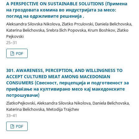
A PERSPECTIVE ON SUSTAINABLE SOLUTIONS (Примена
на гроздовата комина во индустријата за месо:
поглед на одржливите решенија .
Aleksandra Silovska Nikolova, Zlatko Prculovski, Daniela Belichovska,
Katerina Belichovska, Srebra Ilich Popovska, Krum Boshkov, Zlatko
Pejkovski
25–31
PDF
301. AWARENESS, PERCEPTION, AND WILLINGNESS TO
ACCEPT CULTURED MEAT AMONG MACEDONIAN
CONSUMERS (Свесност, перцепција и подготвеност за
прифаќање на култивирано месо кај македонските
потрошувачи)
ZlatkoPejkovski, Aleksandra Silovska Nikolova, Daniela Belichovska,
Katerina Belichovska, Metodija Trajchev
33–41
PDF