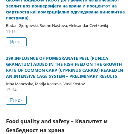
зеолит врз конверзијата на храна и процентот на
смртноста кај комерцијално одгледувана виножитна
пастрмка)
Bodan Gjorgovski, Rodne Nastova, Aleksandar Cvetkovikj
11-15
PDF
299 INFLUENCE OF POMEGRANATE PEEL (PUNICA
GRANATUM) ADDED IN THE FISH FEED ON THE GROWTH
RATE OF COMMON CARP (CYPRINUS CARPIO) REARED IN
AN INTENSIVE CAGE SYSTEM – PRELIMINARY RESULTS
Irina Manevska, Marija Kostova, Vasil Kostov
17–24
PDF
Food quality and safety – Квалитет и
безбедност на храна